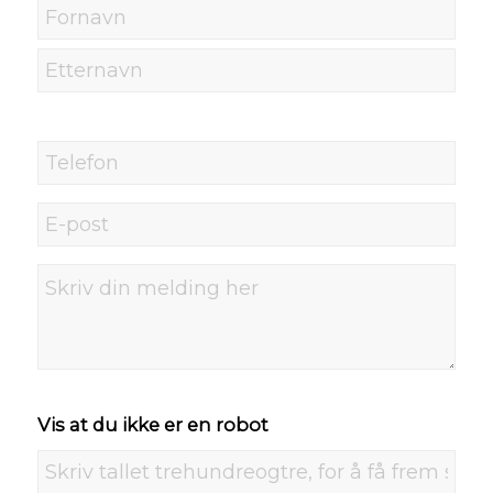
Navn
Fornavn
Etternavn
Telefon
E-
post
Din
melding
her
Vis at du ikke er en robot